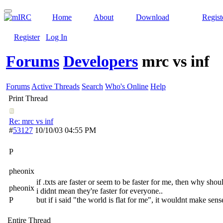
Home
About
Download
Regist
Register
Log In
Forums
Developers
mrc vs inf
Forums
Active Threads
Search
Who's Online
Help
Print Thread
Re: mrc vs inf
#
53127
10/10/03
04:55 PM
P
pheonix
if .txts are faster or seem to be faster for me, then why shou
pheonix
i didnt mean they're faster for everyone..
P
but if i said "the world is flat for me", it wouldnt make sens
Entire Thread