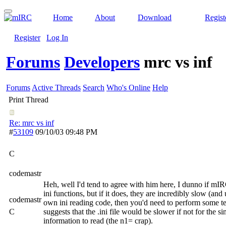
Home
About
Download
Regist
Register
Log In
Forums
Developers
mrc vs inf
Forums
Active Threads
Search
Who's Online
Help
Print Thread
Re: mrc vs inf
#
53109
09/10/03
09:48 PM
C
codemastr
Heh, well I'd tend to agree with him here, I dunno if mI
ini functions, but if it does, they are incredibly slow (and
codemastr
own ini reading code, then you'd need to perform some test
C
suggests that the .ini file would be slower if not for the si
information to read (the n1= crap).