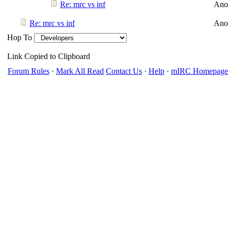
Re: mrc vs inf
Ano
Re: mrc vs inf
Ano
Hop To
Link Copied to Clipboard
Forum Rules
·
Mark All Read
Contact Us
·
Help
·
mIRC Homepage